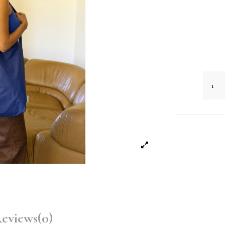
eviews
(0)