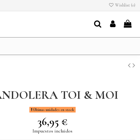
Wishlist (
0
)
ANDOLERA TOI & MOI
Últimas unidades en stock
36,95 €
Impuestos incluidos