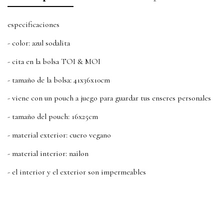
especificaciones
- color: azul sodalita
- cita en la bolsa TOI & MOI
- tamaño de la bolsa: 41x36x10cm
- viene con un pouch a juego para guardar tus enseres personales
- tamaño del pouch: 16x25cm
- material exterior: cuero vegano
- material interior: nailon
- el interior y el exterior son impermeables